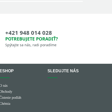
+421 948 014 028
POTREBUJETE PORADIŤ?
Spýtajte sa nás, radi poradíme
ESHOP
SLEDUJTE NÁS
Facebook
YouTube
O nás
Obchody
Čistenie podláh
Chémia