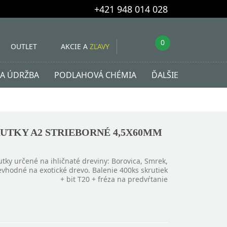
+421 948 014 028
0
OUTLET
AKCIE A
ZĽAVY
 A ÚDRŽBA
PODLAHOVÁ CHÉMIA
ĎALŠIE
UTKY A2 STRIEBORNÉ 4,5X60MM
utky určené na ihličnaté dreviny: Borovica, Smrek,
evhodné na exotické drevo. Balenie 400ks skrutiek
+ bit T20 + fréza na predvŕtanie