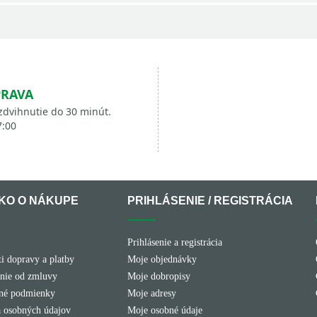
PRAVA
zdvihnutie do 30 minút.
7:00
KO O NÁKUPE
PRIHLÁSENIE / REGISTRÁCIA
Prihlásenie a registrácia
i dopravy a platby
Moje objednávky
nie od zmluvy
Moje dobropisy
né podmienky
Moje adresy
 osobných údajov
Moje osobné údaje