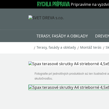
RYCHLA PRÍPRAVA
Pripravíme na vyzdvi
TERASY, FASÁDY A OBKLADY
DREVEN
Terasy, fasády a obklady
Montáž terás
Sk
Fotografie pri jednotlivých produktoch sú len ilustračné
skutočnosťou.