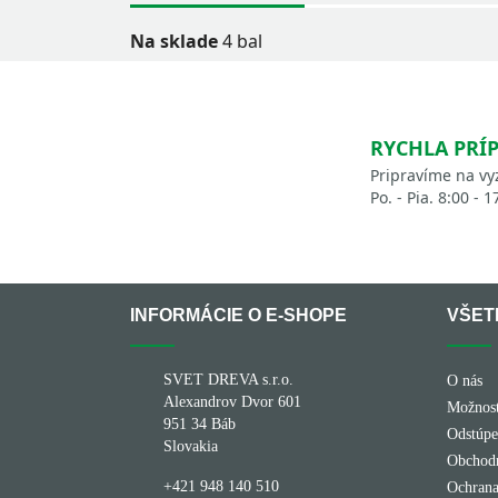
Na sklade
4 bal
RYCHLA PRÍ
Pripravíme na vy
Po. - Pia. 8:00 - 1
INFORMÁCIE O E-SHOPE
VŠET
SVET DREVA s.r.o.
O nás
Alexandrov Dvor 601
Možnost
951 34 Báb
Odstúpe
Slovakia
Obchod
+421 948 140 510
Ochrana