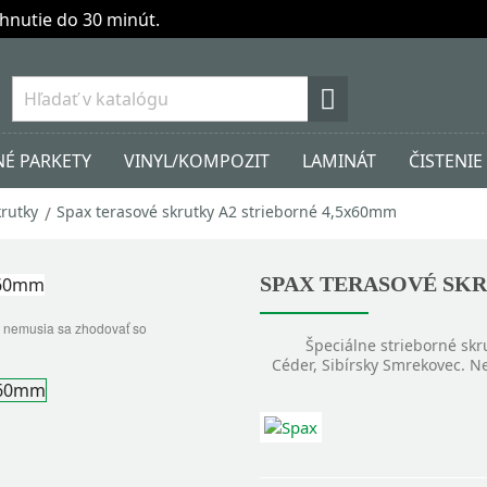
hnutie do 30 minút.

É PARKETY
VINYL/KOMPOZIT
LAMINÁT
ČISTENIE
rutky
Spax terasové skrutky A2 strieborné 4,5x60mm
SPAX TERASOVÉ SKR
 a nemusia sa zhodovať so
Špeciálne strieborné skr
Céder, Sibírsky Smrekovec. N