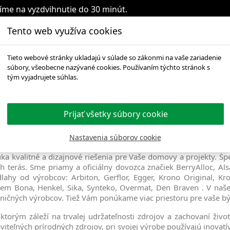
íme na vyzdvihnutie do 30 minút.
Tento web využíva cookies

Tieto webové stránky ukladajú v súlade so zákonmi na vaše zariadenie
súbory, všeobecne nazývané cookies. Používaním týchto stránok s
É PARKETY
VINYL/KOMPOZIT
LAMINÁT
ČISTENIE
tým vyjadrujete súhlas.
Prijať všetky súbory cookie
Nastavenia súborov cookie
kvalitné a dizajnové riešenia pre Vaše domovy a projekty. Špe
 terás. Sme priamy a oficiálny dovozca značiek BerryAlloc, Al
ahy od výrobcov: Arbiton, Gerflor, Egger, Krono Original, Kro
em Bona, Henkel, Sika, Synteko, Overmat, Den Braven . V naše
ičných výrobcov. Tiež Vám ponúkame viac priestoru pre vaše býva
torým záleží na trvalej udržateľnosti zdrojov a zachovaní živo
viteľných prírodných zdrojov, pri svojej výrobe používajú inovatí