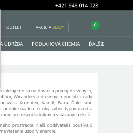
+421 948 014 028
0
OUTLET
AKCIE A
ZĽAVY
 A ÚDRŽBA
PODLAHOVÁ CHÉMIA
ĎALŠIE
cializujeme sa na dovoz a predaj drevených,
safloor, Wicanders a drevených podláh z rady
noswiss, Kronotex, Kaindl, Fatra. Ďalej sme
j ponuke nájdete široký výber typov dverí a
nie pri riešení šatníkov a vstavaných skríň.
tného prostredia. Naši dodávatelia používajú
vne riešenia úspory energie.