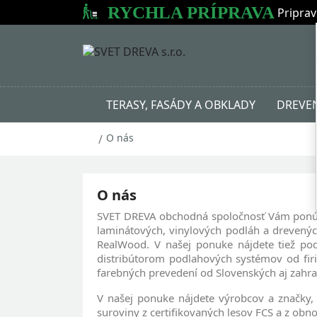
RYCHLA PRÍPRAVA
Priprav
TERASY, FASÁDY A OBKLADY
DREVEN
O nás
O nás
SVET DREVA obchodná spoločnosť Vám ponúka 
laminátových, vinylových podláh a drevených
RealWood. V našej ponuke nájdete tiež podl
distribútorom podlahových systémov od firi
farebných prevedení od Slovenských aj zahran
V našej ponuke nájdete výrobcov a značky, k
suroviny z certifikovaných lesov FCS a z obno