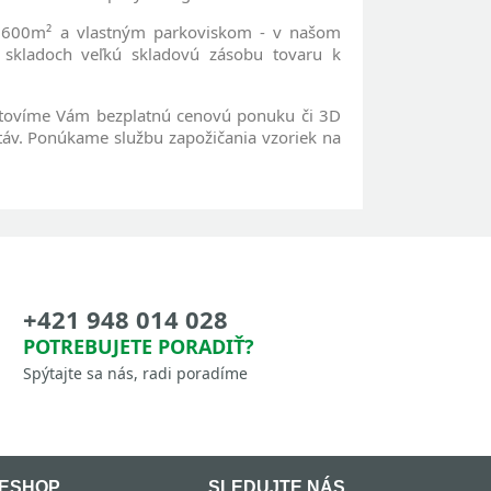
u 600m² a vlastným parkoviskom - v našom
skladoch veľkú skladovú zásobu tovaru k
hotovíme Vám bezplatnú cenovú ponuku či 3D
stáv. Ponúkame službu zapožičania vzoriek na
+421 948 014 028
POTREBUJETE PORADIŤ?
Spýtajte sa nás, radi poradíme
ESHOP
SLEDUJTE NÁS