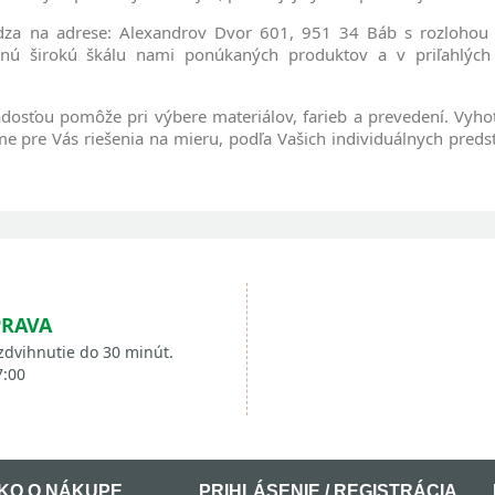
ádza na adrese: Alexandrov Dvor 601, 951 34 Báb s rozloho
širokú škálu nami ponúkaných produktov a v priľahlých 
adosťou pomôže pri výbere materiálov, farieb a prevedení. Vy
me pre Vás riešenia na mieru, podľa Vašich individuálnych pred
PRAVA
zdvihnutie do 30 minút.
7:00
KO O NÁKUPE
PRIHLÁSENIE / REGISTRÁCIA