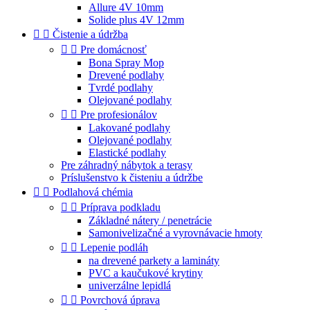
Allure 4V 10mm
Solide plus 4V 12mm


Čistenie a údržba


Pre domácnosť
Bona Spray Mop
Drevené podlahy
Tvrdé podlahy
Olejované podlahy


Pre profesionálov
Lakované podlahy
Olejované podlahy
Elastické podlahy
Pre záhradný nábytok a terasy
Príslušenstvo k čisteniu a údržbe


Podlahová chémia


Príprava podkladu
Základné nátery / penetrácie
Samonivelizačné a vyrovnávacie hmoty


Lepenie podláh
na drevené parkety a lamináty
PVC a kaučukové krytiny
univerzálne lepidlá


Povrchová úprava