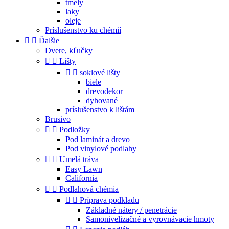
tmely
laky
oleje
Príslušenstvo ku chémií


Ďalšie
Dvere, kľučky


Lišty


soklové lišty
biele
drevodekor
dyhované
príslušenstvo k lištám
Brusivo


Podložky
Pod laminát a drevo
Pod vinylové podlahy


Umelá tráva
Easy Lawn
California


Podlahová chémia


Príprava podkladu
Základné nátery / penetrácie
Samonivelizačné a vyrovnávacie hmoty