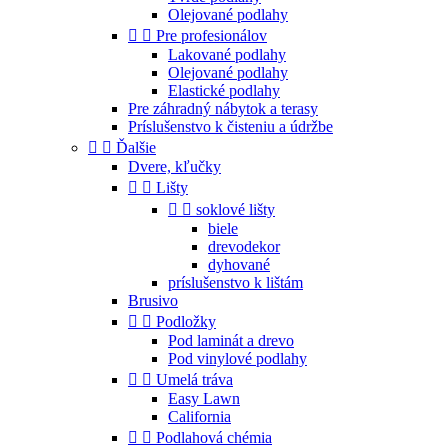
Olejované podlahy


Pre profesionálov
Lakované podlahy
Olejované podlahy
Elastické podlahy
Pre záhradný nábytok a terasy
Príslušenstvo k čisteniu a údržbe


Ďalšie
Dvere, kľučky


Lišty


soklové lišty
biele
drevodekor
dyhované
príslušenstvo k lištám
Brusivo


Podložky
Pod laminát a drevo
Pod vinylové podlahy


Umelá tráva
Easy Lawn
California


Podlahová chémia