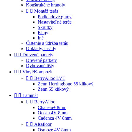
Konštrukčné hranoly


Montáž terás
Podkladové gumy
Nastaviteľné terče
Skrutky
Klipy
Iné
Čistenie a údržba terás
Obklady, fasády


Drevené parkety
Drevené parkety
Dyhované lišty


Vinyl/Kompozit


BerryAlloc LVT
Zenn Herringbone 55 klikový
Zenn 55 klikový


Laminát


BerryAlloc
Chateau+ 8mm
Ocean 4V 8mm
Cadenza 4V 8mm


Alsafloor
Osmoze 4V 8mm