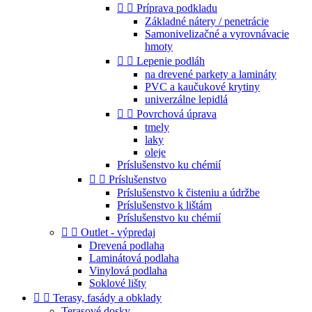


Príprava podkladu
Základné nátery / penetrácie
Samonivelizačné a vyrovnávacie
hmoty


Lepenie podláh
na drevené parkety a lamináty
PVC a kaučukové krytiny
univerzálne lepidlá


Povrchová úprava
tmely
laky
oleje
Príslušenstvo ku chémií


Príslušenstvo
Príslušenstvo k čisteniu a údržbe
Príslušenstvo k lištám
Príslušenstvo ku chémií


Outlet - výpredaj
Drevená podlaha
Laminátová podlaha
Vinylová podlaha
Soklové lišty


Terasy, fasády a obklady
Terasové dosky