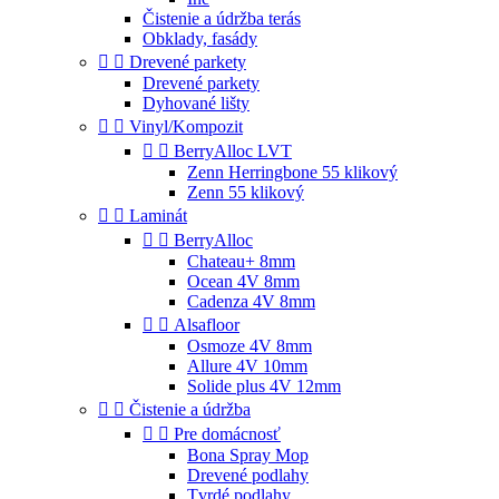
Čistenie a údržba terás
Obklady, fasády


Drevené parkety
Drevené parkety
Dyhované lišty


Vinyl/Kompozit


BerryAlloc LVT
Zenn Herringbone 55 klikový
Zenn 55 klikový


Laminát


BerryAlloc
Chateau+ 8mm
Ocean 4V 8mm
Cadenza 4V 8mm


Alsafloor
Osmoze 4V 8mm
Allure 4V 10mm
Solide plus 4V 12mm


Čistenie a údržba


Pre domácnosť
Bona Spray Mop
Drevené podlahy
Tvrdé podlahy