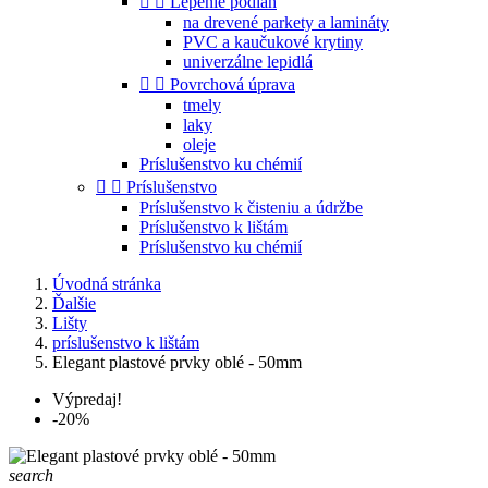


Lepenie podláh
na drevené parkety a lamináty
PVC a kaučukové krytiny
univerzálne lepidlá


Povrchová úprava
tmely
laky
oleje
Príslušenstvo ku chémií


Príslušenstvo
Príslušenstvo k čisteniu a údržbe
Príslušenstvo k lištám
Príslušenstvo ku chémií
Úvodná stránka
Ďalšie
Lišty
príslušenstvo k lištám
Elegant plastové prvky oblé - 50mm
Výpredaj!
-20%
search