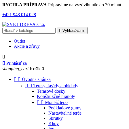
RYCHLA PRÍPRAVA
Pripravíme na vyzdvihnutie do 30 minút.
+421 948 014 028

Vyhľadávanie
Outlet
Akcie a
zľavy


Prihlásiť sa
shopping_cart
Košík
0


Úvodná stránka


Terasy, fasády a obklady
Terasové dosky
Konštrukčné hranoly


Montáž terás
Podkladové gumy
Nastaviteľné terče
Skrutky
Klipy
Iné