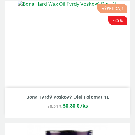
VÝPREDAJ!
-25%
Bona Tvrdý Voskový Olej Polomat 1L
58,88 €
/ks
78,51 €