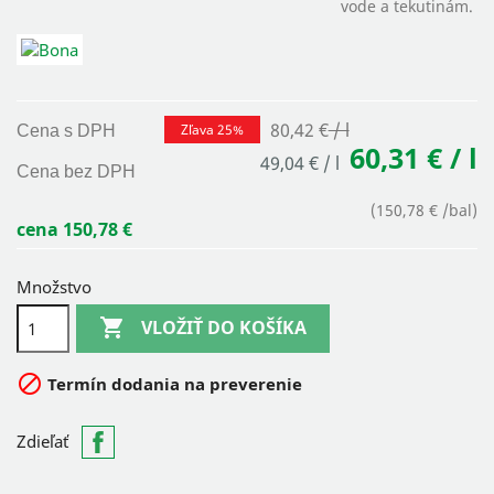
vode a tekutinám.
80,42 €
/ l
Zľava 25%
Cena s DPH
60,31 €
/ l
49,04 €
/ l
Cena bez DPH
(
150,78 €
/bal
)
cena 150,78 €
Množstvo

VLOŽIŤ DO KOŠÍKA

Termín dodania na preverenie
Zdieľať