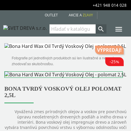
+421 948 014 028
OUTLET
AKCIE A
ZĽAVY


VÝPREDAJ!
Fotografie pri jednotlivých produktoch sú len ilustračné a nemusia sa
-25%
zhodovať so skutočnosťou.
BONA TVRDÝ VOSKOVÝ OLEJ POLOMAT
2,5L
Vyvážená zmes prírodných olejov a voskov pre povrchovú
úpravu neošetrených drevených podláh a iného dreva v
interiéri. Bona voskový olej impregnuje drevo a zároveň
vytvára trvanlivú povrchovú vrstvu s výbornou odolnosťou voči