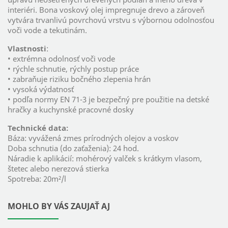
interiéri. Bona voskový olej impregnuje drevo a zároveň
vytvára trvanlivú povrchovú vrstvu s výbornou odolnosťou
voči vode a tekutinám.
Vlastnosti
:
• extrémna odolnosť voči vode
• rýchle schnutie, rýchly postup práce
• zabraňuje riziku bočného zlepenia hrán
• vysoká výdatnosť
• podľa normy EN 71-3 je bezpečný pre použitie na detské
hračky a kuchynské pracovné dosky
Technické data:
Báza: vyvážená zmes prírodných olejov a voskov
Doba schnutia (do zaťaženia): 24 hod.
Náradie k aplikácií: mohérový valček s krátkym vlasom,
štetec alebo nerezová stierka
Spotreba: 20m²/l
MOHLO BY VÁS ZAUJAŤ AJ