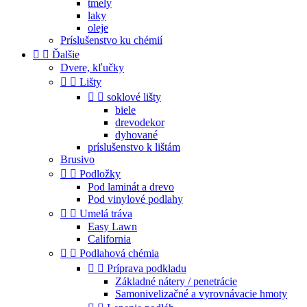
tmely
laky
oleje
Príslušenstvo ku chémií


Ďalšie
Dvere, kľučky


Lišty


soklové lišty
biele
drevodekor
dyhované
príslušenstvo k lištám
Brusivo


Podložky
Pod laminát a drevo
Pod vinylové podlahy


Umelá tráva
Easy Lawn
California


Podlahová chémia


Príprava podkladu
Základné nátery / penetrácie
Samonivelizačné a vyrovnávacie hmoty