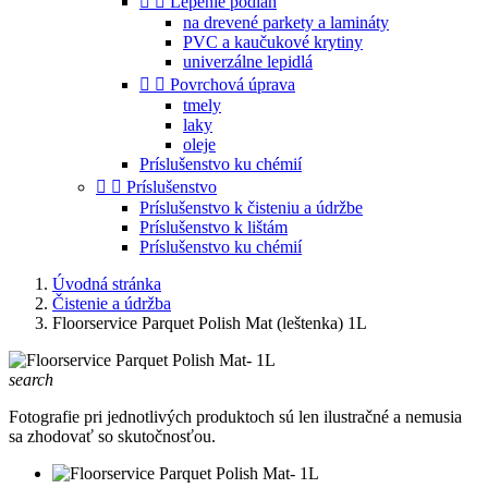


Lepenie podláh
na drevené parkety a lamináty
PVC a kaučukové krytiny
univerzálne lepidlá


Povrchová úprava
tmely
laky
oleje
Príslušenstvo ku chémií


Príslušenstvo
Príslušenstvo k čisteniu a údržbe
Príslušenstvo k lištám
Príslušenstvo ku chémií
Úvodná stránka
Čistenie a údržba
Floorservice Parquet Polish Mat (leštenka) 1L
search
Fotografie pri jednotlivých produktoch sú len ilustračné a nemusia
sa zhodovať so skutočnosťou.