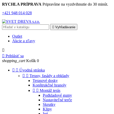
RYCHLA PRÍPRAVA
Pripravíme na vyzdvihnutie do 30 minút.
+421 948 014 028

Vyhľadávanie
Outlet
Akcie a
zľavy


Prihlásiť sa
shopping_cart
Košík
0


Úvodná stránka


Terasy, fasády a obklady
Terasové dosky
Konštrukčné hranoly


Montáž terás
Podkladové gumy
Nastaviteľné terče
Skrutky
Klipy
Iné