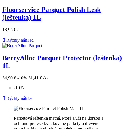
Floorservice Parquet Polish Lesk
(leštenka) 1L
18,95 €
/ l

Rýchly náhľad
BerryAlloc Parquet Protector (leštenka)
1L
34,90 €
-10%
31,41 €
/ks
-10%

Rýchly náhľad
Parketová leštenka matná, ktorá slúži na údržbu a
ochranu pre všetky lakované parkety a drevené
povrchy. Nie je vhodná pre olejované podlahy.