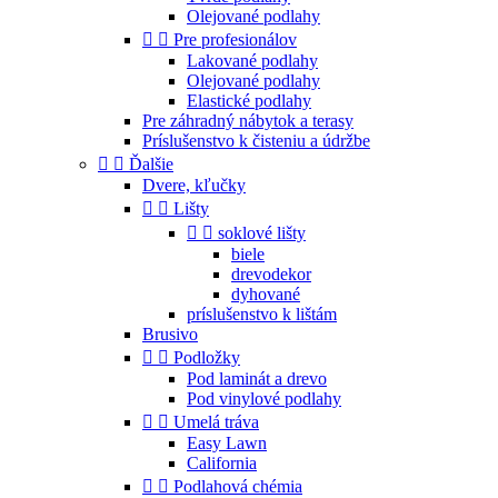
Olejované podlahy


Pre profesionálov
Lakované podlahy
Olejované podlahy
Elastické podlahy
Pre záhradný nábytok a terasy
Príslušenstvo k čisteniu a údržbe


Ďalšie
Dvere, kľučky


Lišty


soklové lišty
biele
drevodekor
dyhované
príslušenstvo k lištám
Brusivo


Podložky
Pod laminát a drevo
Pod vinylové podlahy


Umelá tráva
Easy Lawn
California


Podlahová chémia