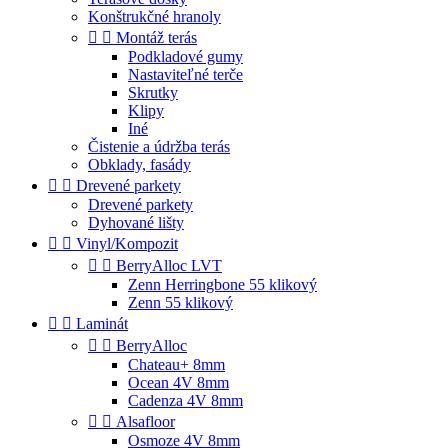
Konštrukčné hranoly


Montáž terás
Podkladové gumy
Nastaviteľné terče
Skrutky
Klipy
Iné
Čistenie a údržba terás
Obklady, fasády


Drevené parkety
Drevené parkety
Dyhované lišty


Vinyl/Kompozit


BerryAlloc LVT
Zenn Herringbone 55 klikový
Zenn 55 klikový


Laminát


BerryAlloc
Chateau+ 8mm
Ocean 4V 8mm
Cadenza 4V 8mm


Alsafloor
Osmoze 4V 8mm