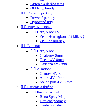
Čistenie a údržba terás
Obklady, fasády


Drevené parkety
Drevené parkety
Dyhované lišty


Vinyl/Kompozit


BerryAlloc LVT
Zenn Herringbone 55 klikový
Zenn 55 klikový


Laminát


BerryAlloc
Chateau+ 8mm
Ocean 4V 8mm
Cadenza 4V 8mm


Alsafloor
Osmoze 4V 8mm
Allure 4V 10mm
Solide plus 4V 12mm


Čistenie a údržba


Pre domácnosť
Bona Spray Mop
Drevené podlahy
Tvrdé podlahy