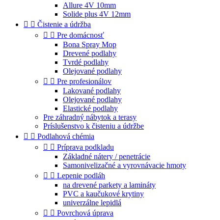
Allure 4V 10mm
Solide plus 4V 12mm


Čistenie a údržba


Pre domácnosť
Bona Spray Mop
Drevené podlahy
Tvrdé podlahy
Olejované podlahy


Pre profesionálov
Lakované podlahy
Olejované podlahy
Elastické podlahy
Pre záhradný nábytok a terasy
Príslušenstvo k čisteniu a údržbe


Podlahová chémia


Príprava podkladu
Základné nátery / penetrácie
Samonivelizačné a vyrovnávacie hmoty


Lepenie podláh
na drevené parkety a lamináty
PVC a kaučukové krytiny
univerzálne lepidlá


Povrchová úprava