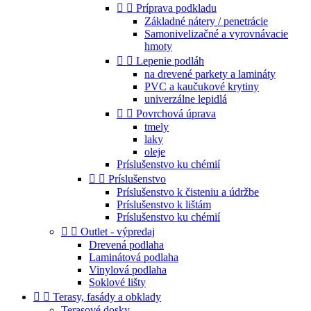


Príprava podkladu
Základné nátery / penetrácie
Samonivelizačné a vyrovnávacie
hmoty


Lepenie podláh
na drevené parkety a lamináty
PVC a kaučukové krytiny
univerzálne lepidlá


Povrchová úprava
tmely
laky
oleje
Príslušenstvo ku chémií


Príslušenstvo
Príslušenstvo k čisteniu a údržbe
Príslušenstvo k lištám
Príslušenstvo ku chémií


Outlet - výpredaj
Drevená podlaha
Laminátová podlaha
Vinylová podlaha
Soklové lišty


Terasy, fasády a obklady
Terasové dosky